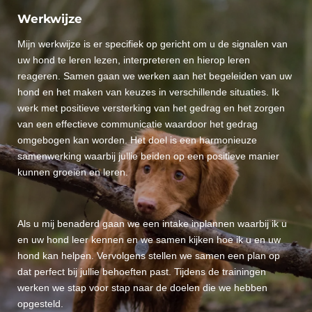
Werkwijze
Mijn werkwijze is er specifiek op gericht om u de signalen van
uw hond te leren lezen, interpreteren en hierop leren
reageren. Samen gaan we werken aan het begeleiden van uw
hond en het maken van keuzes in verschillende situaties. Ik
werk met positieve versterking van het gedrag en het zorgen
van een effectieve communicatie waardoor het gedrag
omgebogen kan worden. Het doel is een harmonieuze
samenwerking waarbij jullie beiden op een positieve manier
kunnen groeien en leren.
Als u mij benaderd gaan we een intake inplannen waarbij ik u
en uw hond leer kennen en we samen kijken hoe ik u en uw
hond kan helpen. Vervolgens stellen we samen een plan op
dat perfect bij jullie behoeften past. Tijdens de trainingen
werken we stap voor stap naar de doelen die we hebben
opgesteld.