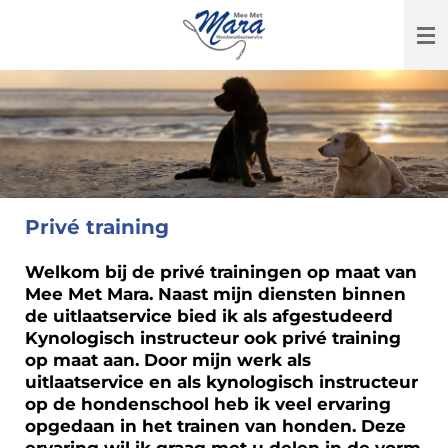
Ga
direct
naar
de
hoofdinhoud
Privé training
Welkom bij de privé trainingen op maat van
Mee Met Mara. Naast mijn diensten binnen
de uitlaatservice bied ik als afgestudeerd
Kynologisch instructeur ook privé training
op maat aan. Door mijn werk als
uitlaatservice en als kynologisch instructeur
op de hondenschool heb ik veel ervaring
opgedaan in het trainen van honden. Deze
ervaring wil ik graag met u delen in de vorm